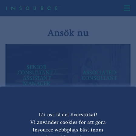
Ansök nu
SENIOR
CONSULTANT /
ASSOCIATED
ASSISTANT
CONSULTANT
MANAGER
Låt oss få det överstökat!
Vi använder cookies för att göra
Insource webbplats bäst inom
Andersen Consulting Sweden AB
claes.eliasson@andersenconsulting.com