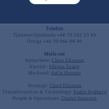
Västra Trädgårdsgatan 9
111 53 Stockholm
Sverige
Telefon
Tjänsteerbjudande +46 70 262 23 89
Övrigt +46 70 966 98 49
Maila oss
Samarbete:
Claes Eliasson
Karriär:
Filippa Zeisig
Marknad:
Sofia Hennig
Strategy:
Claes Eliasson
Transformation & Technology:
Peder Rydberg
People & Operations:
Daniel Suneson