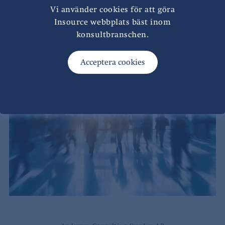
dokumenterade rutiner
Vi använder cookies för att göra
Löpande uppfyllda krav kopplade till bolagets
Insource webbplats bäst inom
börsnotering
konsultbranschen.
Kostnadseffektiv lösning med rätt kompetens på
rätt nivå
En skalbar ekonomifunktion