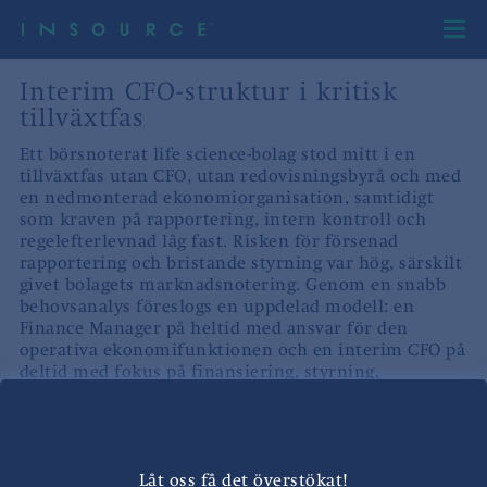
Interim CFO-struktur i kritisk
tillväxtfas
Ett börsnoterat life science-bolag stod mitt i en
tillväxtfas utan CFO, utan redovisningsbyrå och med
en nedmonterad ekonomiorganisation, samtidigt
som kraven på rapportering, intern kontroll och
regelefterlevnad låg fast. Risken för försenad
rapportering och bristande styrning var hög, särskilt
givet bolagets marknadsnotering. Genom en snabb
behovsanalys föreslogs en uppdelad modell: en
Finance Manager på heltid med ansvar för den
operativa ekonomifunktionen och en interim CFO på
deltid med fokus på finansiering, styrning,
regelefterlevnad och stöd till ledning och styrelse.
Resultatet blev:
Säkrad kontinuitet i ekonomifunktionen
Låt oss få det överstökat!
Tydligare struktur, intern kontroll och