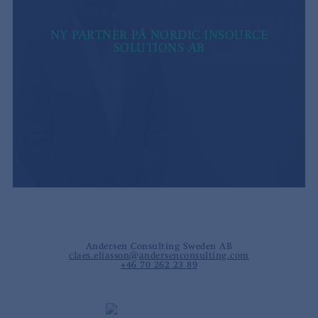
NY PARTNER PÅ NORDIC INSOURCE
SOLUTIONS AB
Andersen Consulting Sweden AB
claes.eliasson@andersenconsulting.com
+46 70 262 23 89